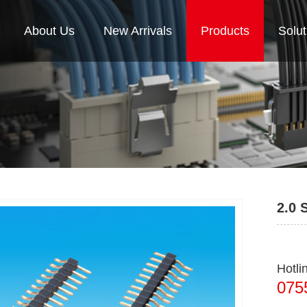
About Us
New Arrivals
Products
Solut
2.0 
Hotl
075