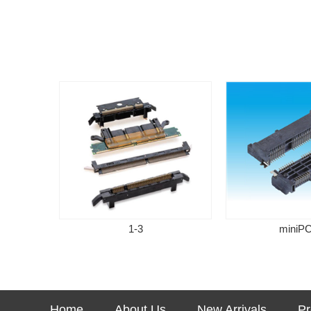
1-3
miniPCI-E
Home
About Us
New Arrivals
Pr