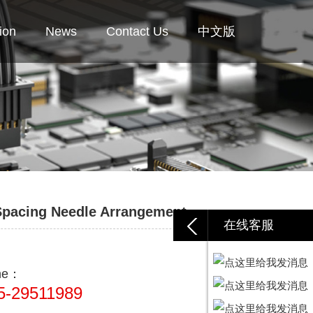
ion
News
Contact Us
中文版
Spacing Needle Arrangement
在线客服
ine：
5-29511989