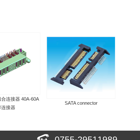
器 40A-60A
SATA connector
Jane Bull H
接器
0755-29511989