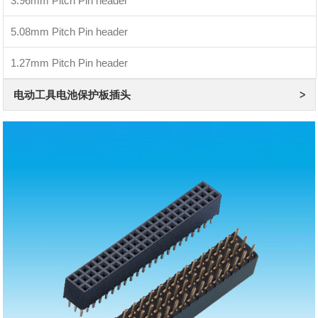
3.96mm Pitch Pin header
5.08mm Pitch Pin header
1.27mm Pitch Pin header
电动工具电池保护板插头