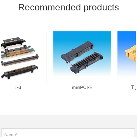
Recommended products
1-3
miniPCI-E
工具