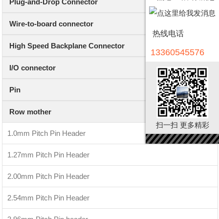
Plug-and-Drop Connector
Wire-to-board connector
热线电话
High Speed Backplane Connector
13360545576
I/O connector
Pin
Row mother
扫一扫 更多精彩
1.0mm Pitch Pin Header
1.27mm Pitch Pin Header
2.00mm Pitch Pin Header
2.54mm Pitch Pin Header