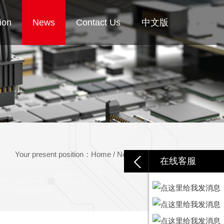
ion
News
Contact Us
中文版
Your present position：
Home
/
News
/
Industry news
在线客服