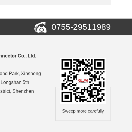
0755-29511989
nector Co., Ltd.
cond Park, Xinsheng
, Longshan 5th
strict, Shenzhen
Sweep more carefully