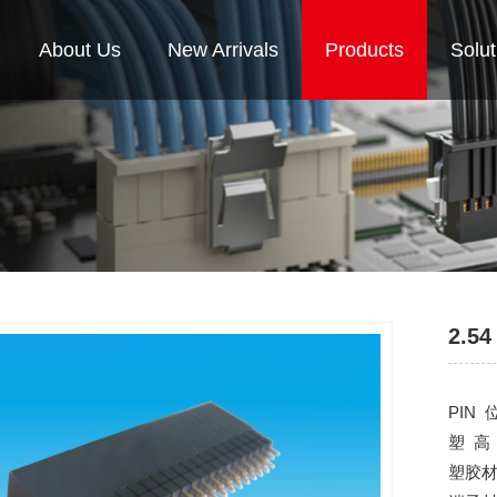
About Us
New Arrivals
Products
Solut
2.54
PIN 
塑 高
塑胶