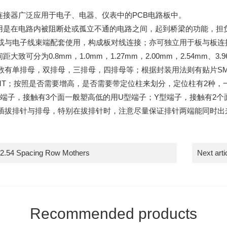
种连接器广泛应用于电子、电器、仪表中的PCB电路板中。
作用是在电路内被阻断处或孤立不通的电路之间，起到桥梁的功能，
或与电子线束端配套使用，构成板对线连接；亦可独立用于板与板连
距大致可分为0.8mm，1.0mm，1.27mm，2.00mm，2.54mm
数有单排母，双排母，三排母，四排母等；根据封装用法则有贴片SMT
SMT；按照是否需要增高，是否需要带定位柱来划分，定位柱有2种，
型端子，接触有3个面一般塑高低的用U型端子；Y型端子，接触有2个
插拔排针与排母，特别在拔排针时，注意尽量保证排针两端能同时出
2.54 Spacing Row Mothers
Next art
Recommended products