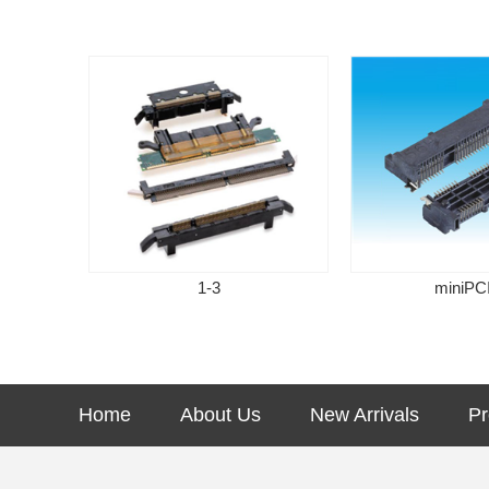
1-3
miniPCI-E
Home
About Us
New Arrivals
Pr