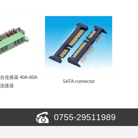
 40A-60A
SATA connector
Jane Bull Ho
器
0755-29511989