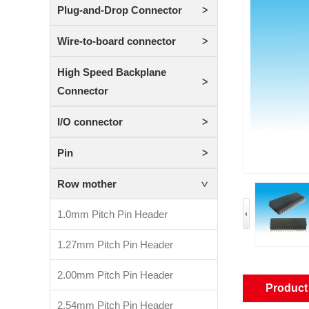
Plug-and-Drop Connector
Wire-to-board connector
High Speed Backplane
Connector
I/O connector
Pin
Row mother
1.0mm Pitch Pin Header
1.27mm Pitch Pin Header
2.00mm Pitch Pin Header
Product 
2.54mm Pitch Pin Header