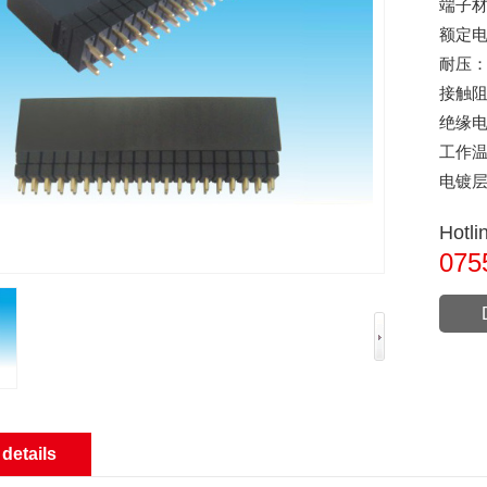
端子
额定
耐压
接触
绝缘
工作
电镀
Hotl
075
details