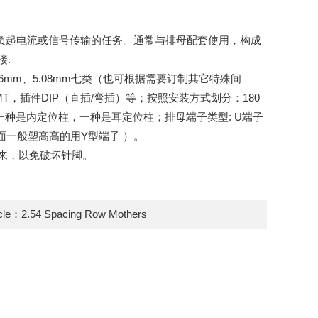
担负起电流或信号传输的任务。通常与排母配套使用，构成
接.
、3.96mm、5.08mm七类（也可根据需要订制其它特殊间
，插件DIP（直插/弯插）等；按照安装方式划分：180
一种是内定位柱，一种是耳定位柱；排母端子类型: U端子
面一般塑高高的用Y型端子 ）。
来，以免破坏针脚。
icle：
2.54 Spacing Row Mothers