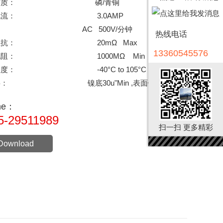
材质：
磷/青铜
电流：
3.0AMP
：
AC 500V/分钟
热线电话
阻抗：
20mΩ Max
13360545576
电阻：
1000MΩ Min
温度：
-40°C to 105°C
层：
镍底30u"Min ,表面镀金1u"
ine：
5-29511989
扫一扫 更多精彩
Download