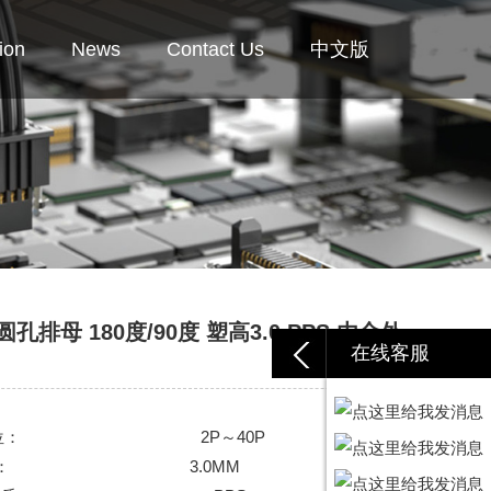
ion
News
Contact Us
中文版
4圆孔排母 180度/90度 塑高3.0 PPS 内金外
在线客服
位：
2P～40P
：
3.0MM