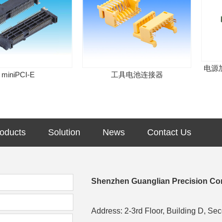
电源加信号
niPCI-E
工具电池连接器
oducts
Solution
News
Contact Us
Shenzhen Guanglian Precision Con
Address: 2-3rd Floor, Building D, Se