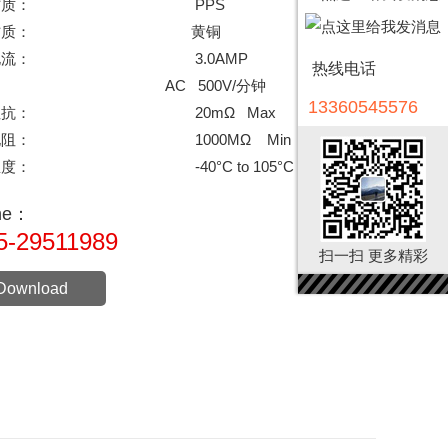
材质：
PPS
材质：
黄铜
电流：
3.0AMP
热线电话
：
AC 500V/分钟
13360545576
阻抗：
20mΩ Max
电阻：
1000MΩ Min
温度：
-40°C to 105°C
ine：
5-29511989
扫一扫 更多精彩
Download