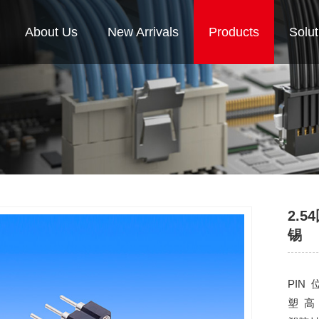
About Us
New Arrivals
Products
Solut
2.5
锡
PIN 
塑 高