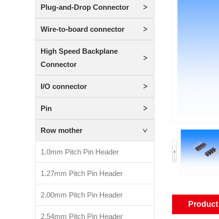
Plug-and-Drop Connector
Wire-to-board connector
High Speed Backplane
Connector
I/O connector
Pin
Row mother
1.0mm Pitch Pin Header
1.27mm Pitch Pin Header
2.00mm Pitch Pin Header
Product 
2.54mm Pitch Pin Header