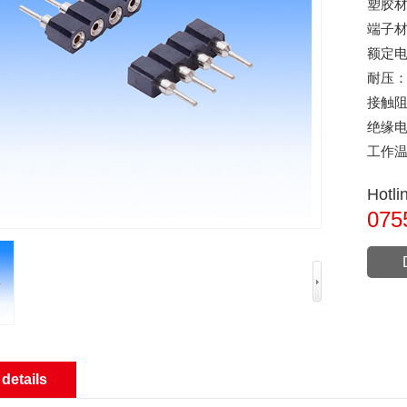
塑胶
端子
额定
耐压
接触
绝缘
工作
Hotl
075
details