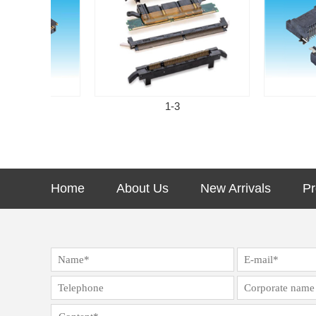
F
1-3
mi
Home
About Us
New Arrivals
Pr