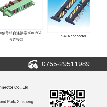
组合连接器 40A-60A
SATA connector
Jan
母连接器
0755-29511989
nector Co., Ltd.
cond Park, Xinsheng