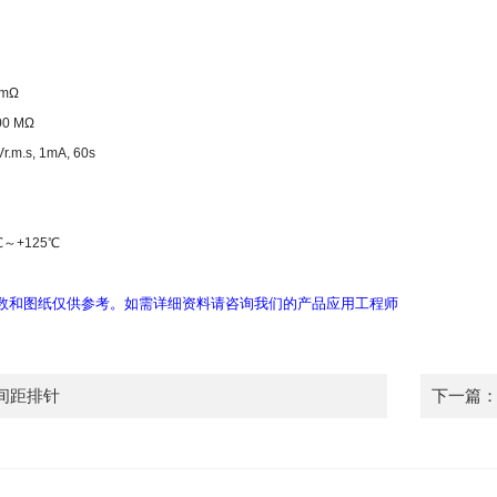
 mΩ
00 MΩ
r.m.s, 1mA, 60s
℃
～
+125
℃
数和图纸仅供参考。如需详细资料请咨询我们的产品应用工程师
0间距排针
下一篇