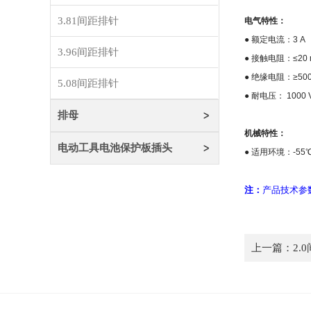
3.81间距排针
电气特性：
●
额定电流：
3 A
3.96间距排针
●
接触电阻：
≤20
●
绝缘电阻：
≥50
5.08间距排针
●
耐电压：
1000 V
排母
机械特性：
电动工具电池保护板插头
●
适用环境：
-55
注：
产品技术参
上一篇：
2.