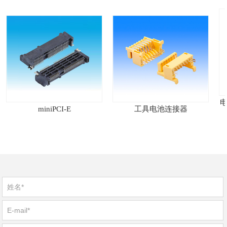
电源
miniPCI-E
工具电池连接器