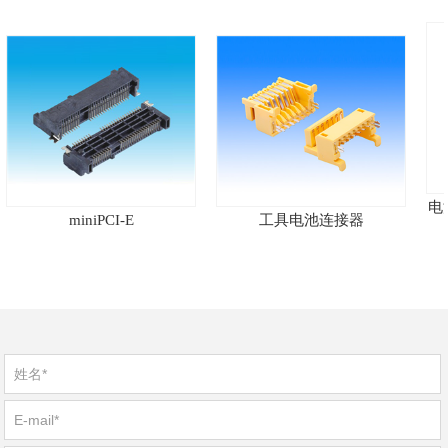
电源
miniPCI-E
工具电池连接器